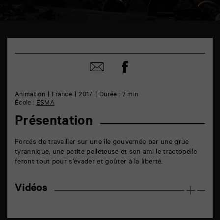
TAP
6
rue
Partager
de
Partager
sur
la
par
facebook
Marne
email
86000
Animation
France
2017
Durée : 7 min
Poitiers
École :
ESMA
Présentation
Forcés de travailler sur une île gouvernée par une grue
tyrannique, une petite pelleteuse et son ami le tractopelle
feront tout pour s’évader et goûter à la liberté.
Vidéos