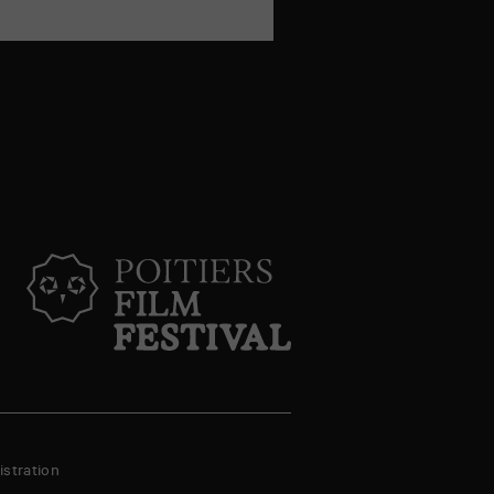
facebook
email
stration