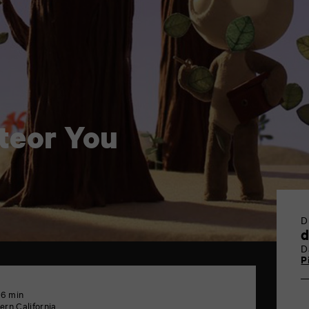
teor You
D
D
P
 6 min
ern California