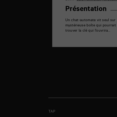
la
Marne
Présentation
86000
Poitiers
Un chat-automate vit seul sur 
mystérieuse boîte qui pourrait
trouver la clé qui l’ouvrira…
TAP