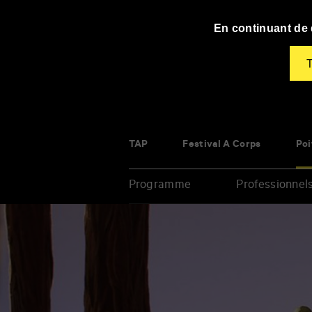
Panneau de gestion des cookies
En continuant de d
T
TAP
Festival À Corps
Poi
Programme
Professionnel
Renseigner
vos
mots
clés