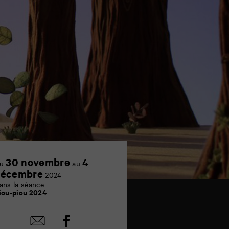
30 novembre
4
u
au
décembre
2024
ans la séance
iou-piou 2024
Partager
Partager
sur
par