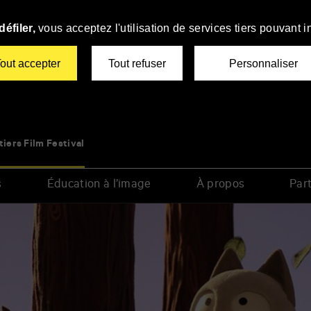
éfiler,
vous acceptez l'utilisation de services tiers pouvant i
out accepter
Tout refuser
Personnaliser
tiers Film Festival
s
Éducation à l’image
À propos
Part