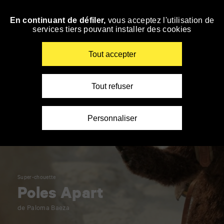
Panneau de gestion des cookies
En continuant de défiler,
vous acceptez l'utilisation de
Accéder
services tiers pouvant installer des cookies
à
la
navigation
Renseigner
Tout accepter
vos
mots
clés
Tout refuser
Personnaliser
Super-chouette
Poles Apart
de Paloma Baeza