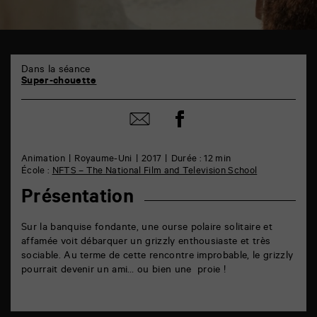
TAP
6
Dans la séance
rue
Super-chouette
de
la
Partager
Marne
Partager
sur
86000
par
facebook
Poitiers
email
Animation
Royaume-Uni
2017
Durée : 12 min
École :
NFTS – The National Film and Television School
Présentation
Sur la banquise fondante, une ourse polaire solitaire et
affamée voit débarquer un grizzly enthousiaste et très
sociable. Au terme de cette rencontre improbable, le grizzly
pourrait devenir un ami… ou bien une proie !