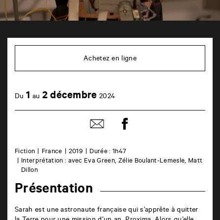
TAP
cinéma
6
Achetez en ligne
rue
de
la
Marne
1
2 décembre
86000
Du
au
2024
Poitiers
Partager
Partager
sur
par
facebook
email
Fiction
France
2019
Durée : 1h47
Interprétation : avec Eva Green, Zélie Boulant-Lemesle, Matt
Dillon
Présentation
Sarah est une astronaute française qui s’apprête à quitter