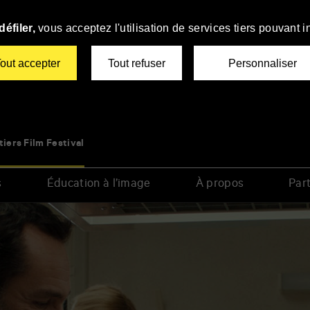
éfiler,
vous acceptez l'utilisation de services tiers pouvant i
out accepter
Tout refuser
Personnaliser
tiers Film Festival
s
Éducation à l’image
À propos
Part