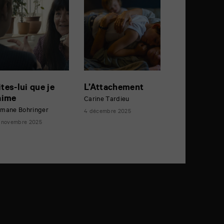
ites-lui que je
L’Attachement
’aime
Carine Tardieu
mane Bohringer
4 décembre 2025
 novembre 2025