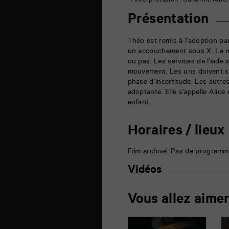
Interprétation : Sandrine Kiber
de
la
Présentation
Marne
86000
Poitiers
Théo est remis à l’adoption par
un accouchement sous X. La mè
ou pas. Les services de l’aide 
mouvement. Les uns doivent s
phase d’incertitude. Les autre
adoptante. Elle s’appelle Alice 
enfant.
Horaires / lieux
Film archivé. Pas de programm
Vidéos
Vous allez aime