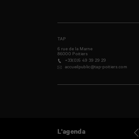
TAP
6 rue de la Marne
86000
Poitiers
+33(0)5 49 39 29 29
accueilpublic@tap-poitiers.com
udi
vendredi
samedi
dimanche
lundi
mardi
mercredi
jeudi
Ag
L'agenda
0
31
1
2
3
4
5
6
Juil
Juil
Août
Août
Août
Août
Août
Août
-