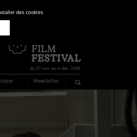
nstaller des cookies
Français
English
du 27 nov. au 4 déc. 2026
iciper
Newsletter