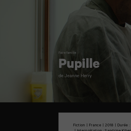
Faire famille
Pupille
de Jeanne Herry
TAP
cinéma
6
Fiction
France
2018
Durée :
rue