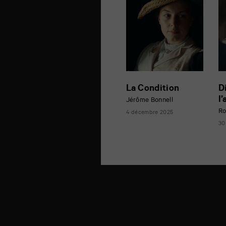
La Condition
D
l
Jérôme Bonnell
Ro
4 décembre 2025
30