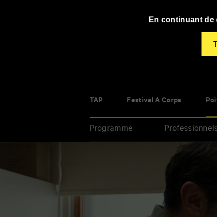
Panneau de gestion des cookies
En continuant de d
T
TAP
Festival À Corps
Poi
Programme
Professionnel
Renseigner
vos
mots
clés