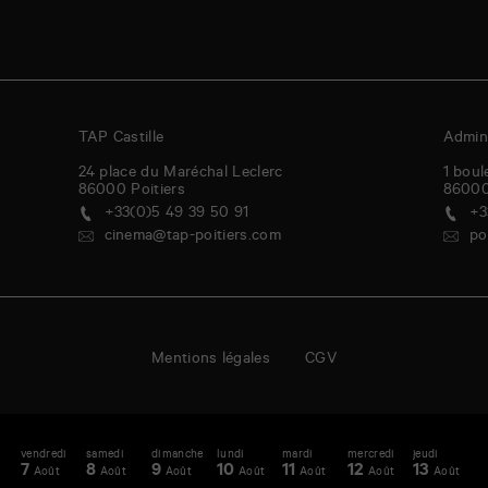
TAP Castille
Admini
24 place du Maréchal Leclerc
1 boul
86000
Poitiers
8600
+33(0)5 49 39 50 91
+3
cinema@tap-poitiers.com
po
Mentions légales
CGV
vendredi
samedi
dimanche
lundi
mardi
mercredi
jeudi
v
enda
A
7
8
9
10
11
12
13
1
Août
Août
Août
Août
Août
Août
Août
-