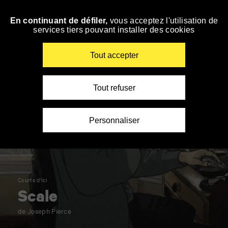
Panneau de gestion des cookies
En continuant de défiler,
vous acceptez l'utilisation de
Accéder
services tiers pouvant installer des cookies
à
la
navigation
Renseigner
Tout accepter
vos
mots
clés
Tout refuser
Personnaliser
Courts d'ici
Scale
de Joseph Pierce