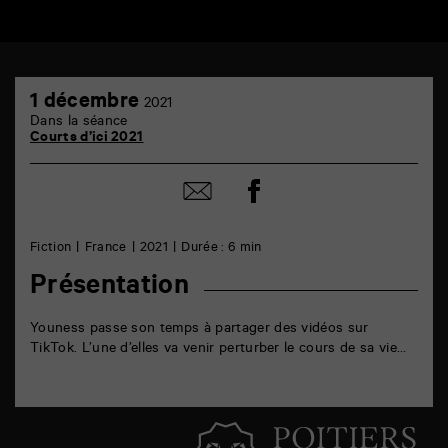
TAP
1
6
1 décembre
2021
décembre
rue
Dans la séance
de
Courts d’ici 2021
la
Marne
86000
Partager
Partager
Poitiers
sur
par
facebook
email
Fiction
France
2021
Durée : 6 min
Présentation
Youness passe son temps à partager des vidéos sur
TikTok. L’une d’elles va venir perturber le cours de sa vie…