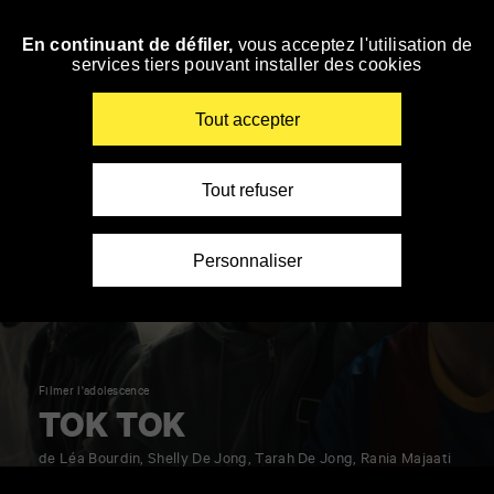
Panneau de gestion des cookies
En continuant de défiler,
vous acceptez l'utilisation de
Accéder
services tiers pouvant installer des cookies
à
la
navigation
Renseigner
Tout accepter
vos
mots
clés
Tout refuser
Personnaliser
Filmer l'adolescence
TOK TOK
de Léa Bourdin, Shelly De Jong, Tarah De Jong, Rania Majaati