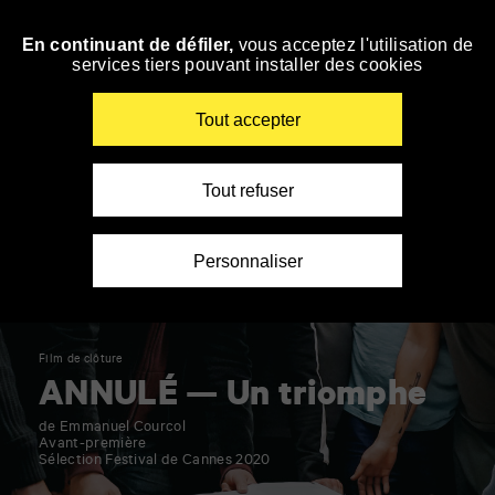
Panneau de gestion des cookies
En continuant de défiler,
vous acceptez l'utilisation de
Accéder
services tiers pouvant installer des cookies
à
la
navigation
Renseigner
Tout accepter
vos
mots
clés
Tout refuser
Personnaliser
Film de clôture
ANNULÉ — Un triomphe
de Emmanuel Courcol
Avant-première
Sélection Festival de Cannes 2020