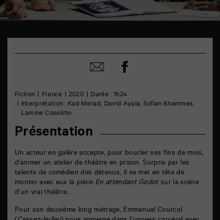
TAP
théâtre
6
Partager
rue
Partager
sur
de
par
facebook
la
email
Marne
Fiction
France
2020
Durée : 1h24
86000
Poitiers
Interprétation : Kad Merad, David Ayala, Sofian Khammes,
Lamine Cissokho
Présentation
Un acteur en galère accepte, pour boucler ses fins de mois,
d’animer un atelier de théâtre en prison. Surpris par les
talents de comédien des détenus, il se met en tête de
monter avec eux la pièce
En attendant Godot
sur la scène
d’un vrai théâtre…
Pour son deuxième long métrage, Emmanuel Courcol