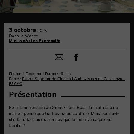
TAP
3
6
3 octobre
2025
octobre
rue
Dans la séance
de
Midi-ciné : Les Expressifs
la
Marne
86000
Partager
Partager
Poitiers
sur
par
facebook
email
Fiction
Espagne
Durée : 16 min
École :
Escola Superior de Cinema i Audiovisuals de Catalunya -
ESCAC
Présentation
Pour l’anniversaire de Grand-mère, Rosa, la maîtresse de
maison pense que tout est sous contrôle. Mais pourra-t-
elle faire face aux surprises que lui réserve sa propre
famille ?