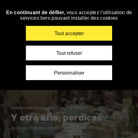
Panneau de gestion des cookies
En continuant de défiler,
vous acceptez l'utilisation de
Accéder
services tiers pouvant installer des cookies
à
la
navigation
Renseigner
Tout accepter
vos
mots
clés
Tout refuser
Personnaliser
Sélection internationale 2014
Y otro año, perdices
de Marta Díaz de Lope Díaz