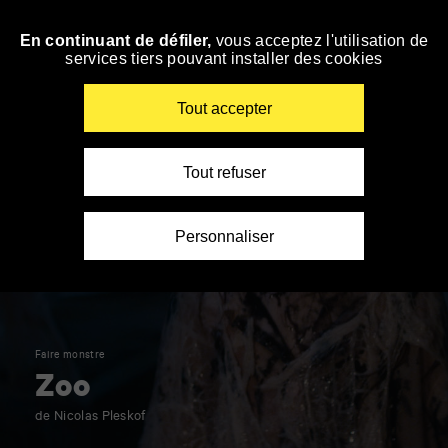
Panneau de gestion des cookies
En continuant de défiler,
vous acceptez l'utilisation de
Accéder
services tiers pouvant installer des cookies
à
la
navigation
Renseigner
Tout accepter
vos
mots
clés
Tout refuser
Personnaliser
Faire monstre
Zoo
de Nicolas Pleskof