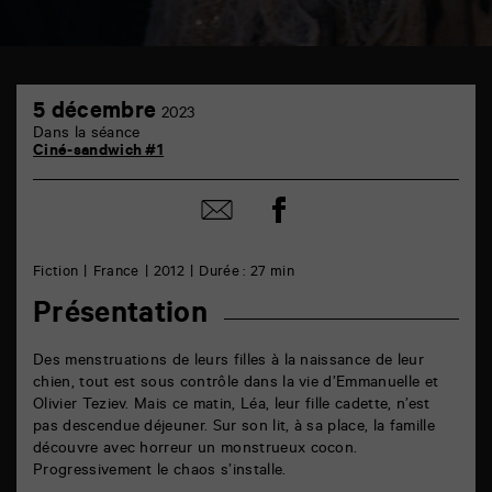
TAP
5
6
5 décembre
2023
décembre
rue
Dans la séance
de
Ciné-sandwich #1
la
Marne
86000
Partager
Partager
Poitiers
sur
par
facebook
email
Fiction
France
2012
Durée : 27 min
Présentation
Des menstruations de leurs filles à la naissance de leur
chien, tout est sous contrôle dans la vie d’Emmanuelle et
Olivier Teziev. Mais ce matin, Léa, leur fille cadette, n’est
pas descendue déjeuner. Sur son lit, à sa place, la famille
découvre avec horreur un monstrueux cocon.
Progressivement le chaos s’installe.