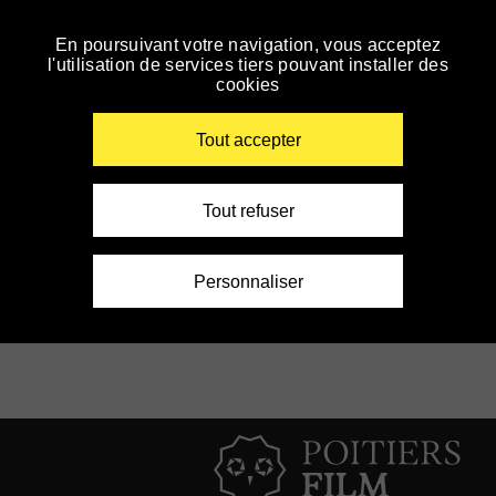
Panneau de gestion des cookies
En poursuivant votre navigation, vous acceptez
Accéder
l'utilisation de services tiers pouvant installer des
à
cookies
la
navigation
Renseigner vos mots clés
Échauffements
Tout accepter
collectifs
Tout refuser
Aucun événement pour le moment
Filtrer par édition
Personnaliser