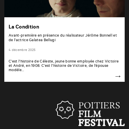
La Condition
Avant-première en présence du réalisateur Jérôme Bonnell et
de l'actrice Galatea Bellugi
4 décembre 2025
C’est l’histoire de Céleste, jeune bonne employée chez Victoire
et André, en 1908. C’est l’histoire de Victoire, de l’épouse
modèle…