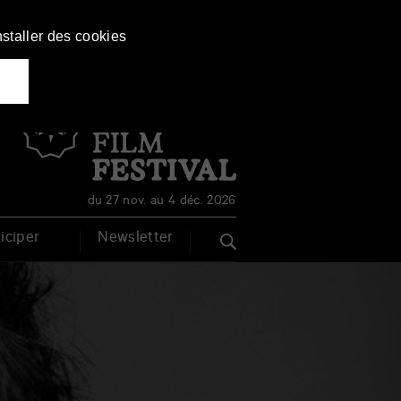
nstaller des cookies
Français
English
du 27 nov. au 4 déc. 2026
iciper
Newsletter