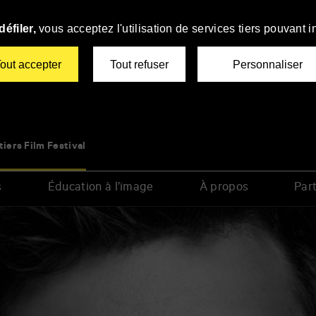
éfiler,
vous acceptez l'utilisation de services tiers pouvant i
out accepter
Tout refuser
Personnaliser
tiers Film Festival
s
Éducation à l’image
À propos
Part