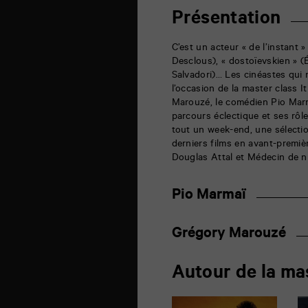
6
rue
Présentation
de
la
Marne
C’est un acteur « de l’instant » 
86000
Desclous), « dostoïevskien » (Él
Poitiers
Salvadori)… Les cinéastes qui 
l’occasion de la master class I
Marouzé, le comédien Pio Marm
parcours éclectique et ses rôle
tout un week-end, une sélectio
derniers films en avant-premi
Douglas Attal et Médecin de n
Pio Marmaï
Grégory Marouzé
Autour de la ma