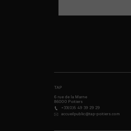
TAP
6 rue de la Marne
86000
Poitiers
+33(0)5 49 39 29 29
accueilpublic@tap-poitiers.com