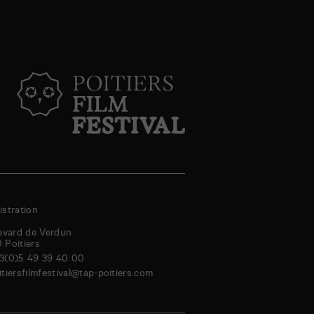
stration
evard de Verdun
0
Poitiers
3(0)5 49 39 40 00
itiersfilmfestival@tap-poitiers.com