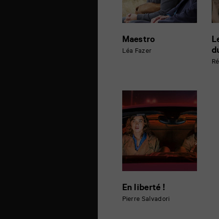
Maestro
L
d
Léa Fazer
Ré
En liberté !
Pierre Salvadori