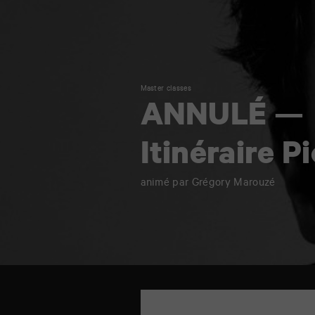
Master classes
ANNULÉ —
Itinéraire 
animé par Grégory Marouzé
TAP
théâtre