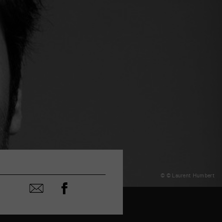
© © Laurent Humbert
Partager
Partager
sur
par
facebook
email