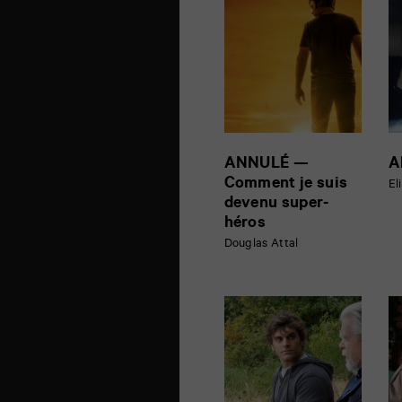
ANNULÉ —
A
Comment je suis
El
devenu super-
héros
Douglas Attal