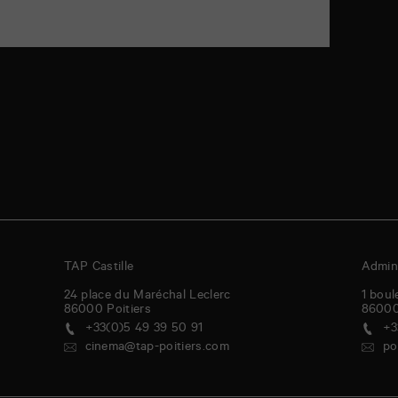
TAP Castille
Admini
24 place du Maréchal Leclerc
1 boul
86000
Poitiers
8600
+33(0)5 49 39 50 91
+3
cinema@tap-poitiers.com
po