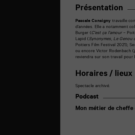
6
rue
Présentation
de
la
Marne
Pascale Consigny
travaille co
86000
d’années. Elle a notamment co
Poitiers
Burger (
C’est ça l’amour
– Poit
Lapid (
Synonymes
,
Le Genou 
Poitiers Film Festival 2021), S
ou encore Victor Rodenbach (
reviendra sur son travail pour l
Horaires / lieux
Spectacle archivé.
Podcast
Mon métier de cheffe 