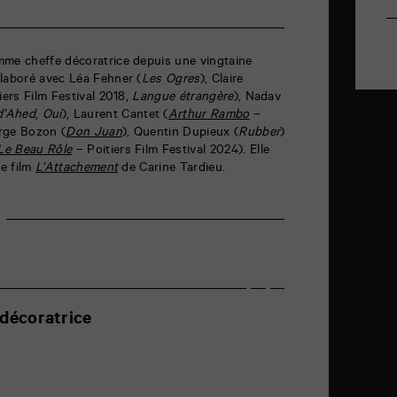
mme cheffe décoratrice depuis une vingtaine
llaboré avec Léa Fehner (
Les Ogres
), Claire
iers Film Festival 2018,
Langue étrangère
), Nadav
d’Ahed
,
Oui
), Laurent Cantet (
Arthur Rambo
–
erge Bozon (
Don Juan
), Quentin Dupieux (
Rubber
)
Le Beau Rôle
– Poitiers Film Festival 2024). Elle
e film
L’Attachement
de Carine Tardieu.
décoratrice