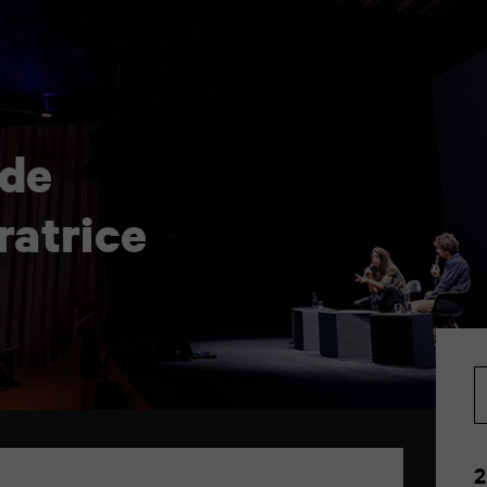
 de
ratrice
2