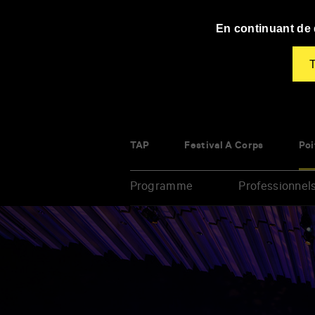
Panneau de gestion des cookies
En continuant de d
T
TAP
Festival À Corps
Poi
Programme
Professionnel
Renseigner
vos
mots
clés