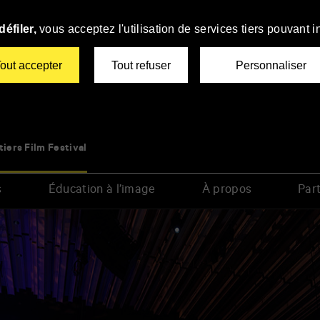
éfiler,
vous acceptez l'utilisation de services tiers pouvant i
out accepter
Tout refuser
Personnaliser
tiers Film Festival
s
Éducation à l’image
À propos
Part