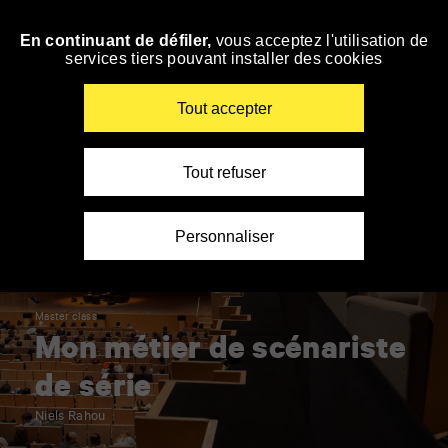
Panneau de gestion des cookies
En continuant de défiler,
vous acceptez l'utilisation de
Accéder
services tiers pouvant installer des cookies
à
la
navigation
Renseigner
Tout accepter
vos
mots
clés
Tout refuser
Personnaliser
Master class
Mon métier de scénariste
de série
Niels Rahou