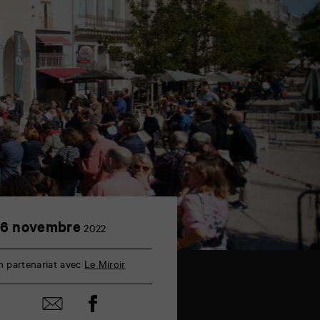
26
6 novembre
2022
novembre
n partenariat avec
Le Miroir
Partager
Partager
sur
par