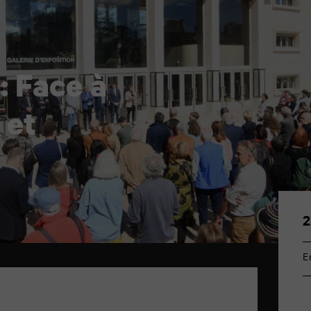
 : Face à
 et
2
E