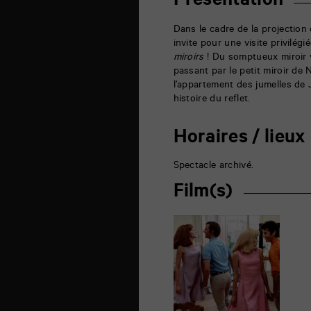
Présentation
de
la
Marne
Dans le cadre de la projection
86000
invite pour une visite privilég
Poitiers
miroirs
! Du somptueux miroir vé
passant par le petit miroir de 
l’appartement des jumelles de 
histoire du reflet.
Horaires / lieux
Spectacle archivé.
Film(s)