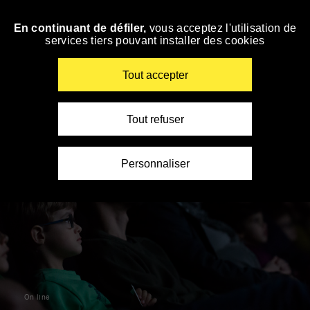
Panneau de gestion des cookies
En continuant de défiler,
vous acceptez l'utilisation de
Skip
services tiers pouvant installer des cookies
to
navigation
Enter
Tout accepter
your
key-
words
Tout refuser
Personnaliser
On line