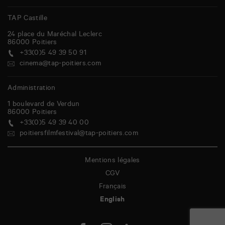
TAP Castille
24 place du Maréchal Leclerc
86000
Poitiers
+33(0)5 49 39 50 91
cinema@tap-poitiers.com
Administration
1 boulevard de Verdun
86000
Poitiers
+33(0)5 49 39 40 00
poitiersfilmfestival@tap-poitiers.com
Mentions légales
CGV
Français
English