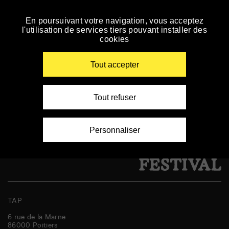
Panneau de gestion des cookies
Centre d’Animation de
En poursuivant votre navigation, vous acceptez
Skip
l'utilisation de services tiers pouvant installer des
to
Beaulieu
cookies
navigation
Enter
your
Tout accepter
key-
words
Aucun résultat
Tout refuser
Personnaliser
TAP
6 rue de la Marne
86000
Poitiers