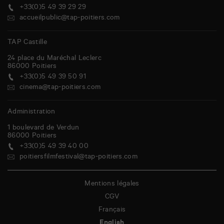
+33(0)5 49 39 29 29
accueilpublic@tap-poitiers.com
TAP Castille
24 place du Maréchal Leclerc
86000
Poitiers
+33(0)5 49 39 50 91
cinema@tap-poitiers.com
Administration
1 boulevard de Verdun
86000
Poitiers
+33(0)5 49 39 40 00
poitiersfilmfestival@tap-poitiers.com
Mentions légales
CGV
Français
English