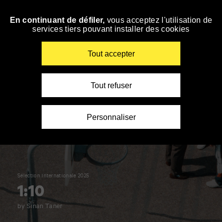
Panneau de gestion des cookies
En continuant de défiler,
vous acceptez l'utilisation de
Skip
services tiers pouvant installer des cookies
to
navigation
Enter
Tout accepter
your
key-
words
Tout refuser
Personnaliser
Sélection internationale 2025
1:10
by Sinan Taner