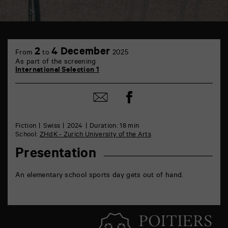
TAP
6
2
4 December
From
to
2025
rue
As part of the screening
de
International Selection 1
la
Marne
86000
Share
Share
Poitiers
on
by
Facebook
mail
Fiction
Swiss
2024
Duration: 18 min
School:
ZHdK - Zurich University of the Arts
Presentation
An elementary school sports day gets out of hand.