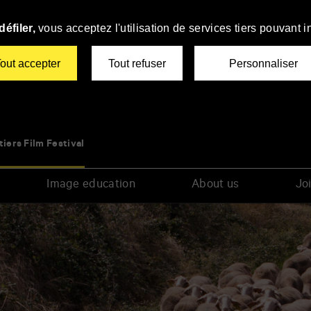
éfiler,
vous acceptez l'utilisation de services tiers pouvant i
out accepter
Tout refuser
Personnaliser
tiers Film Festival
Image education
About us
Joi