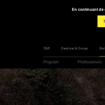
Panneau de gestion des cookies
En continuant de d
T
TAP
Festival À Corps
Poi
Program
Professionals
Enter
your
key-
words