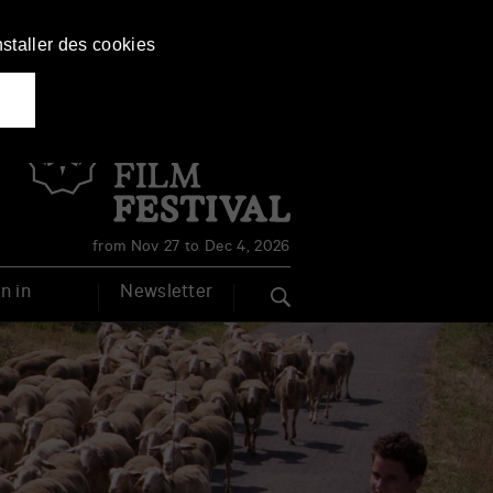
nstaller des cookies
Français
English
from Nov 27 to Dec 4, 2026
n in
Newsletter