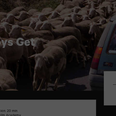
ys Get
ion: 20 min
Film Academy