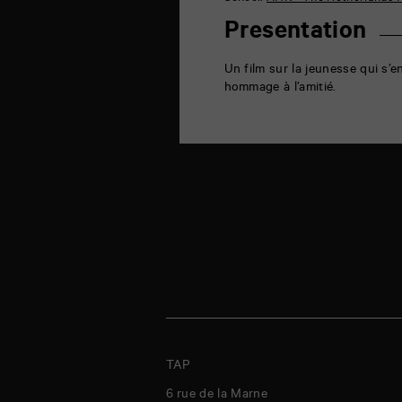
la
Marne
Presentation
86000
Poitiers
Un film sur la jeunesse qui s’enf
hommage à l’amitié.
TAP
6 rue de la Marne