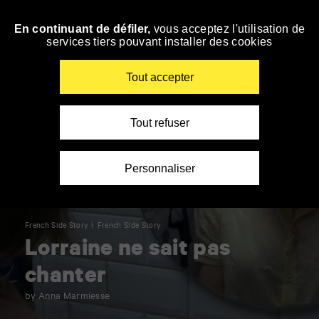
Panneau de gestion des cookies
En continuant de défiler,
vous acceptez l'utilisation de
Skip
services tiers pouvant installer des cookies
to
navigation
Enter
Tout accepter
your
key-
words
Tout refuser
Personnaliser
French Side Story
French Side Story
Lorraine ne sait pas
chanter
by Anna Marmiesse