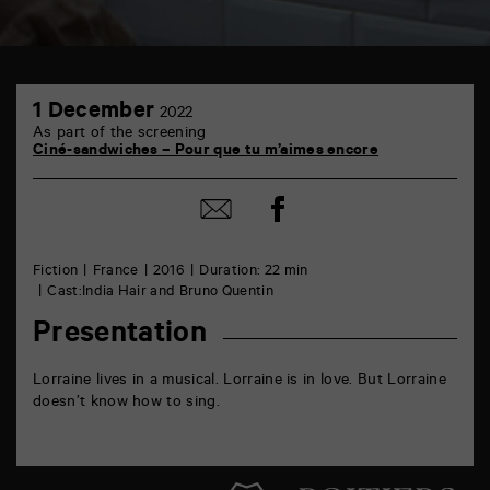
TAP
1
6
1 December
2022
December
rue
As part of the screening
de
Ciné-sandwiches – Pour que tu m’aimes encore
la
Marne
86000
Share
Share
Poitiers
on
by
Facebook
mail
Fiction
France
2016
Duration: 22 min
Cast:India Hair and Bruno Quentin
Presentation
Lorraine lives in a musical. Lorraine is in love. But Lorraine
doesn’t know how to sing.