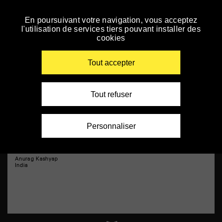
Panneau de gestion des cookies
Bollywood Soirée
En poursuivant votre navigation, vous acceptez
Skip
l'utilisation de services tiers pouvant installer des
to
cookies
navigation
Enter
your
Tout accepter
key-
words
Tout refuser
Personnaliser
Husband Material
Anurag Kashyap
India