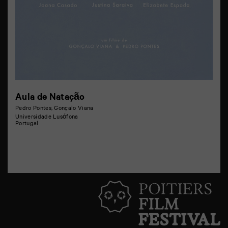
Aula de Natação
Pedro Pontes, Gonçalo Viana
Universidade Lusófona
Portugal