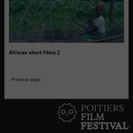
African short films 2
P
Previous page
o
s
t
s
n
a