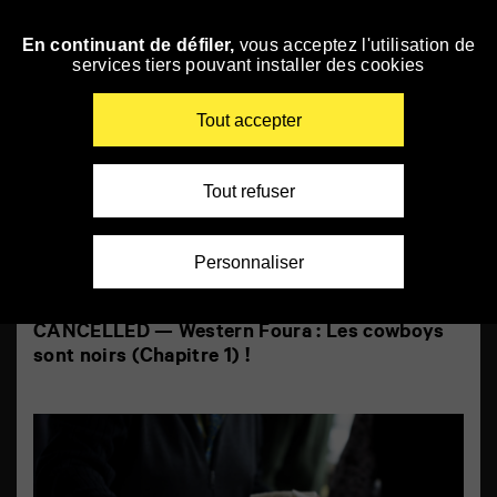
Panneau de gestion des cookies
Focus Africa2020
En continuant de défiler,
vous acceptez l'utilisation de
Skip
services tiers pouvant installer des cookies
to
navigation
Enter
Tout accepter
your
key-
words
Tout refuser
Personnaliser
CANCELLED — Western Foura : Les cowboys
sont noirs (Chapitre 1) !