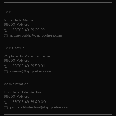
v
i
TAP
g
6 rue de la Marne
86000
Poitiers
a
+33(0)5 49 39 29 29
t
accueilpublic@tap-poitiers.com
i
TAP Castille
o
24 place du Maréchal Leclerc
n
86000
Poitiers
+33(0)5 49 39 50 91
cinema@tap-poitiers.com
Administration
1 boulevard de Verdun
86000
Poitiers
+33(0)5 49 39 40 00
poitiersfilmfestival@tap-poitiers.com