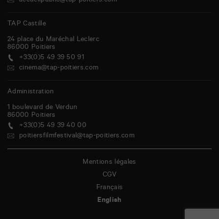
accueilpublic@tap-poitiers.com
TAP Castille
24 place du Maréchal Leclerc
86000
Poitiers
+33(0)5 49 39 50 91
cinema@tap-poitiers.com
Administration
1 boulevard de Verdun
86000
Poitiers
+33(0)5 49 39 40 00
poitiersfilmfestival@tap-poitiers.com
Mentions légales
CGV
Français
English