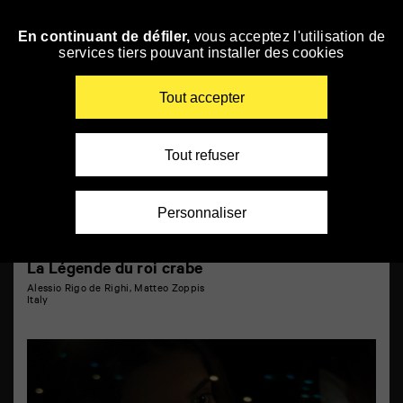
Panneau de gestion des cookies
Italian Focus
En continuant de défiler,
vous acceptez l'utilisation de
Skip
services tiers pouvant installer des cookies
to
navigation
Enter
Tout accepter
your
key-
words
Tout refuser
Personnaliser
La Légende du roi crabe
Alessio Rigo de Righi, Matteo Zoppis
Italy