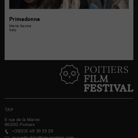
Primadonna
Marta Savina
Italy
TAP
6 rue de la Marne
86000
Poitiers
+33(0)5 49 39 29 29