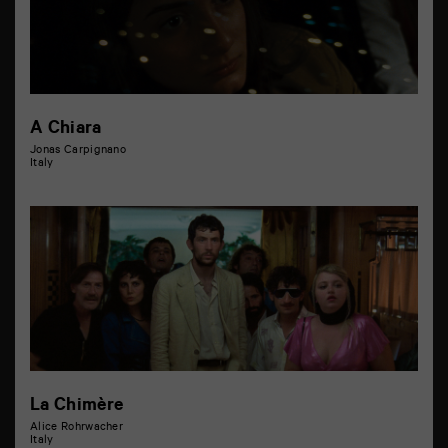
A Chiara
Jonas Carpignano
Italy
La Chimère
Alice Rohrwacher
Italy