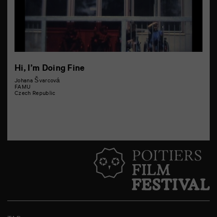
Hi, I’m Doing Fine
Johana Švarcová
FAMU
Czech Republic