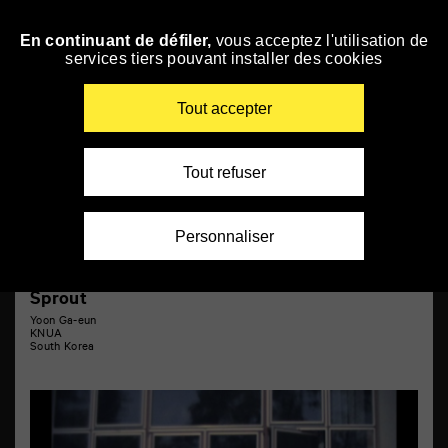
Panneau de gestion des cookies
Short films 12
En continuant de défiler,
vous acceptez l'utilisation de
Skip
services tiers pouvant installer des cookies
to
navigation
Enter
Tout accepter
your
key-
words
Tout refuser
Personnaliser
Sprout
Yoon Ga-eun
KNUA
South Korea