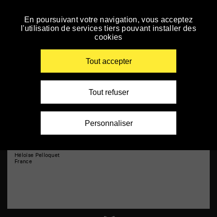
Panneau de gestion des cookies
Soirée de clôture
En poursuivant votre navigation, vous acceptez
Skip
l'utilisation de services tiers pouvant installer des
to
cookies
navigation
Enter
your
Tout accepter
key-
words
Tout refuser
Personnaliser
La Passagère
Héloïse Pelloquet
France