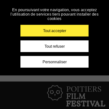
Panneau de gestion des cookies
En poursuivant votre navigation, vous acceptez
Skip
l'utilisation de services tiers pouvant installer des
to
cookies
navigation
Enter
Unsubscribe newsletter
your
Tout accepter
key-
words
Email (obligatoire)
Tout refuser
Personnaliser