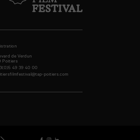
stration
evard de Verdun
0
Poitiers
3(0)5 49 39 40 00
itiersfilmfestival@tap-poitiers.com
amedi
dimanche
lundi
mardi
mercredi
jeudi
vendredi
samedi
genda