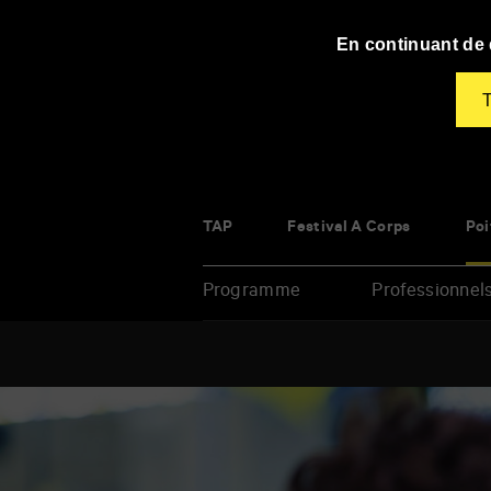
Panneau de gestion des cookies
En continuant de d
T
TAP
Festival À Corps
Poi
Programme
Professionnel
Renseigner
vos
mots
clés