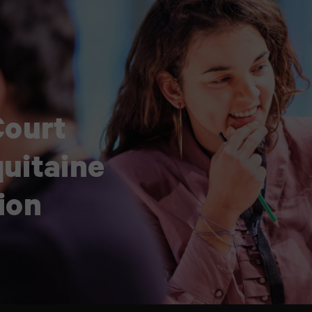
Court
uitaine
ion