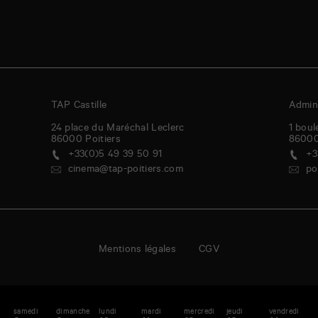
TAP Castille
Admini
24 place du Maréchal Leclerc
1 boul
86000
Poitiers
8600
+33(0)5 49 39 50 91
+3
cinema@tap-poitiers.com
po
Mentions légales
CGV
i
samedi
dimanche
lundi
mardi
mercredi
jeudi
vendredi
s
enda
A