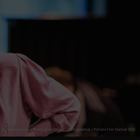
© Talents en Court © Guillaume Héraud - Photographies / Poitiers Film Festival 2025