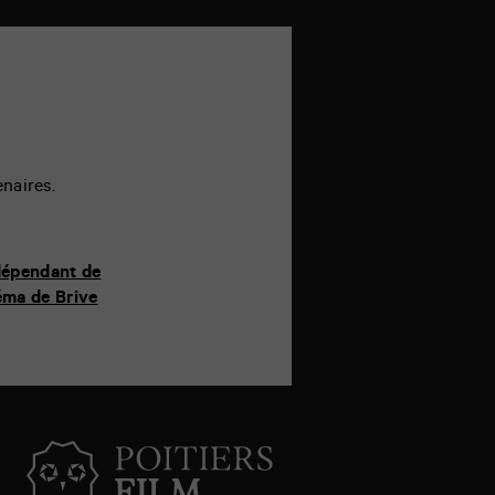
enaires.
ndépendant de
éma de Brive