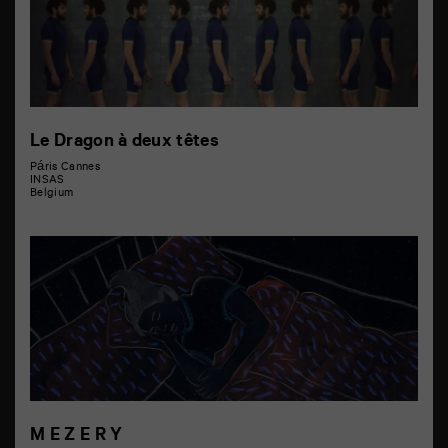
Le Dragon à deux têtes
Páris Cannes
INSAS
Belgium
M E Z E R Y