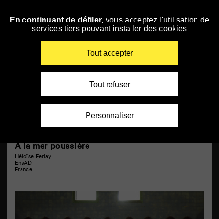
Panneau de gestion des cookies
Courts métrages 2
En continuant de défiler,
vous acceptez l'utilisation de
Skip
services tiers pouvant installer des cookies
to
navigation
Enter
Tout accepter
your
key-
words
Tout refuser
Personnaliser
À la mer poussière
Héloïse Ferlay
EnsAD
France