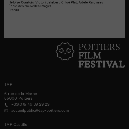
Héloïse Courtois, Victori Jalabert, Chloé Plat, Adèle Raigneau
École des Nouvelles Images
France
TAP
6 rue de la Marne
86000
Poitiers
+33(0)5 49 39 29 29
accueilpublic@tap-poitiers.com
TAP Castille