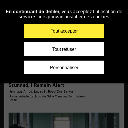
Panneau de gestion des cookies
Courts métrages 6
En continuant de défiler,
vous acceptez l'utilisation de
Skip
services tiers pouvant installer des cookies
to
navigation
Enter
Tout accepter
your
key-
words
Tout refuser
Personnaliser
Stunned, I Remain Alert
Henrique Amud, Lucas H. Rossi Dos Santos
Universidade Estácio de Sá – Campus Tom Jobim
Brésil