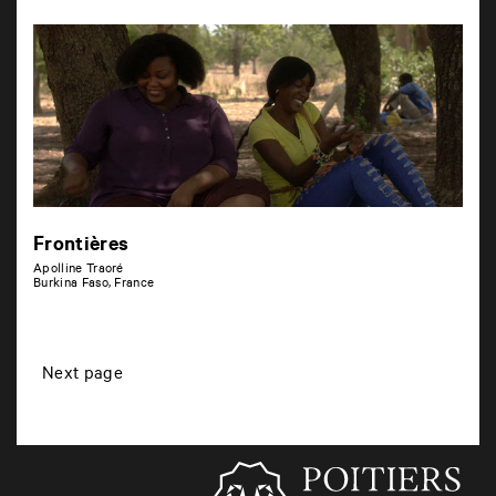
Frontières
Apolline Traoré
Burkina Faso, France
P
Next page
o
s
t