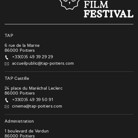
s
n
a
v
i
TAP
g
6 rue de la Marne
86000
Poitiers
a
+33(0)5 49 39 29 29
t
accueilpublic@tap-poitiers.com
i
TAP Castille
o
24 place du Maréchal Leclerc
n
86000
Poitiers
+33(0)5 49 39 50 91
cinema@tap-poitiers.com
Administration
1 boulevard de Verdun
86000
Poitiers