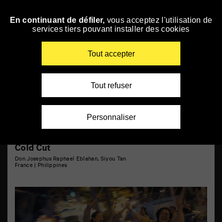
Panneau de gestion des cookies
La Factory des Cinéastes
En continuant de défiler,
vous acceptez l'utilisation de
Skip
services tiers pouvant installer des cookies
to
navigation
Enter
Tout accepter
your
key-
words
Tout refuser
Personnaliser
Cold Cut
Don Josephus Raphael Eblahan, Siyou Tan
France | Philippines