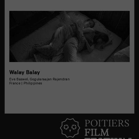
Walay Balay
Eve Baswel, Gogularaajan Rajendran
France | Philippines