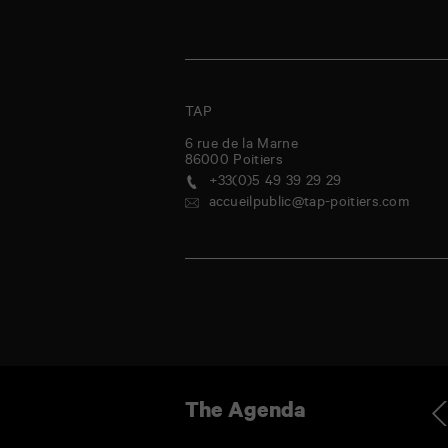
TAP
6 rue de la Marne
86000
Poitiers
+33(0)5 49 39 29 29
accueilpublic@tap-poitiers.com
dnesday
Thursday
Friday
Saturday
Sunday
Monday
Tuesday
Wednes
Ag
The Agenda
9
30
31
1
2
3
4
5
Jul
Jul
Jul
Aug
Aug
Aug
Aug
Aug
-
La