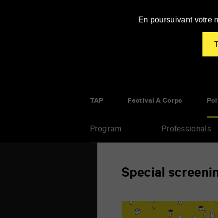
Panneau de gestion des cookies
En poursuivant votre n
T
TAP
Festival À Corps
Poi
Program
Professionals
Enter
Special screeni
your
key-
words