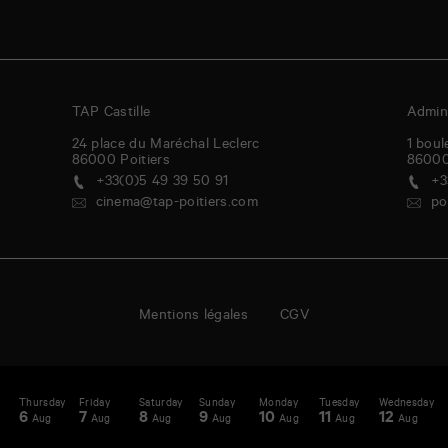
TAP Castille
Admini
24 place du Maréchal Leclerc
1 boul
86000
Poitiers
8600
+33(0)5 49 39 50 91
+3
cinema@tap-poitiers.com
po
Mentions légales
CGV
day
Thursday
Friday
Saturday
Sunday
Monday
Tuesday
Wednesday
T
enda
A
6
7
8
9
10
11
12
1
Aug
Aug
Aug
Aug
Aug
Aug
Aug
-
st
N