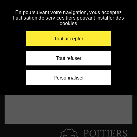
Panneau de gestion des cookies
Vidéos
En poursuivant votre navigation, vous acceptez
Accéder
l'utilisation de services tiers pouvant installer des
à
cookies
la
navigation
Renseigner
vos
Tout accepter
mots
clés
Tout refuser
Personnaliser
Paroles de lauréats