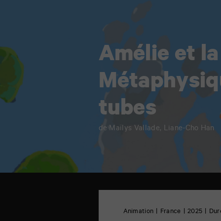
Amélie et la
Métaphysiq
tubes
de Maïlys Vallade, Liane-Cho Han
TAP
cinéma
6
Animation
France
2025
Duré
rue