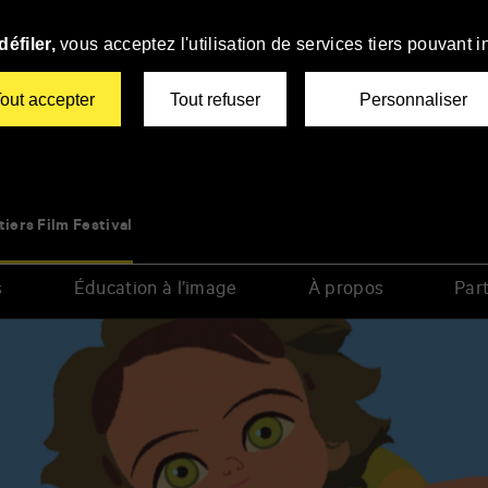
éfiler,
vous acceptez l'utilisation de services tiers pouvant i
out accepter
Tout refuser
Personnaliser
tiers Film Festival
s
Éducation à l’image
À propos
Part