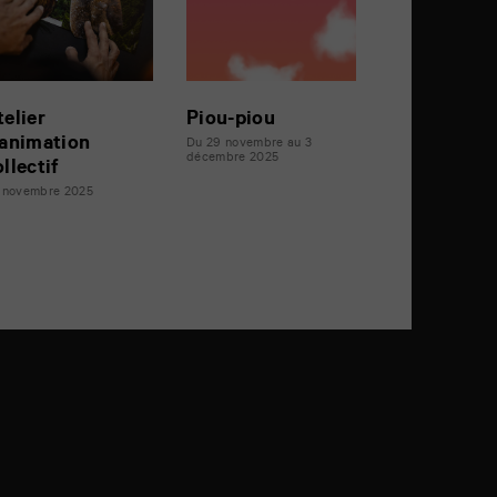
telier
Piou-piou
’animation
Du 29 novembre au 3
décembre 2025
ollectif
 novembre 2025