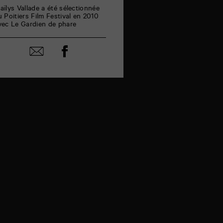
aïlys Vallade a été sélectionnée
u Poitiers Film Festival en 2010
vec Le Gardien de phare
Partager
Partager
sur
par
facebook
email