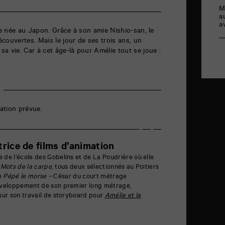
M
a
a
ge née au Japon. Grâce à son amie Nishio-san, le
couvertes. Mais le jour de ses trois ans, un
a vie. Car à cet âge-là pour Amélie tout se joue :
ation prévue.
trice de films d’animation
de l’école des Gobelins et de La Poudrière où elle
 Mots de la carpe
, tous deux sélectionnés au Poitiers
se
Pépé le morse –
César du court métrage
éveloppement de son premier long métrage,
 sur son travail de storyboard pour
Amélie et la