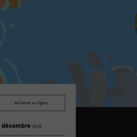
Achetez en ligne
3
 décembre
2025
décembre