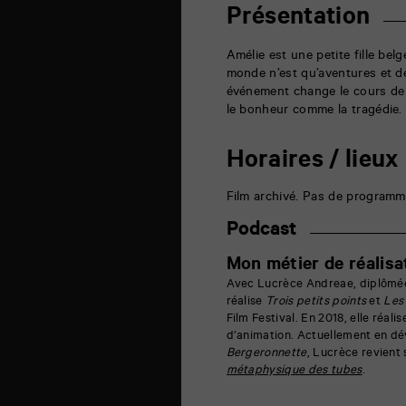
de
Présentation
la
Marne
86000
Amélie est une petite fille bel
Poitiers
monde n’est qu’aventures et dé
événement change le cours de s
le bonheur comme la tragédie.
Horaires / lieux
Film archivé. Pas de programm
Podcast
Mon métier de réalisa
Avec Lucrèce Andreae, diplômée 
réalise
Trois petits points
et
Les
Film Festival. En 2018, elle réali
d’animation. Actuellement en d
Bergeronnette
, Lucrèce revient
métaphysique des tubes
.