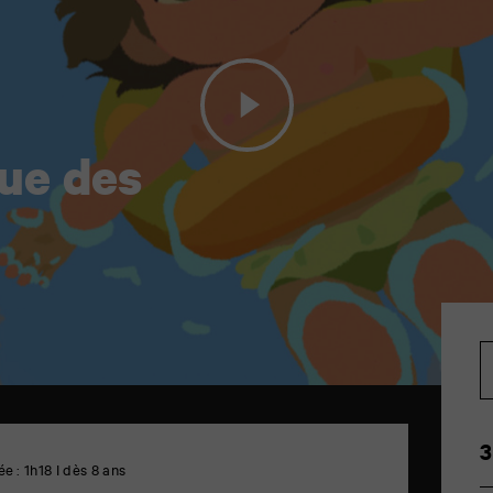
ue des
3
e : 1h18 I dès 8 ans