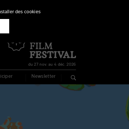
nstaller des cookies
Français
English
du 27 nov. au 4 déc. 2026
iciper
Newsletter