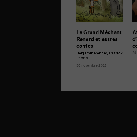
Le Grand Méchant
A
Renard et autres
d
contes
c
Benjamin Renner, Patrick
29
Imbert
30 novembre 2025