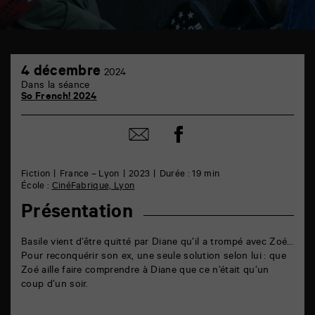
TAP
4
6
4 décembre
2024
décembre
rue
Dans la séance
de
So French! 2024
la
Marne
86000
Partager
Partager
Poitiers
sur
par
facebook
email
Fiction
France – Lyon
2023
Durée : 19 min
École :
CinéFabrique, Lyon
Présentation
Basile vient d’être quitté par Diane qu’il a trompé avec Zoé…
Pour reconquérir son ex, une seule solution selon lui : que
Zoé aille faire comprendre à Diane que ce n’était qu’un
coup d’un soir.