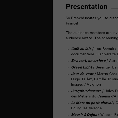
6
rue
Presentation
de
la
Marne
So French! invites you to disco
86000
France!
Poitiers
The audience members are invi
audience award. The screening
Café au lait
/ Lou Barsali 
documentaire – Université
En avant, en arrière
/ Auro
Green Light
/ Bérenger Bar
Jour de vent
/ Martin Chail
Hugo Taillez, Camille Trudi
Images / Avignon
Jusqu’au dessert
/ Jules 
des Métiers du Cinéma d’A
La Mort du petit cheval
/ 
Bourg-les-Valence
Mourir à Oujda
/ Wissam Be