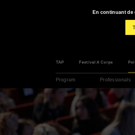
Panneau de gestion des cookies
En continuant de d
T
TAP
Festival À Corps
Poi
Program
Professionals
Enter
your
key-
words