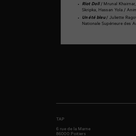
Riot Doll
/ Mrunal Khairnar
Skripka, Hassan Yola / Ani
Un été bleu
/ Juliette Rag
Nationale Supérieure des Ar
TAP
6 rue de la Marne
86000
Poitiers