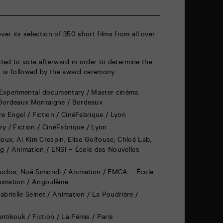
ver its selection of 350 short films from all over
ted to vote afterward in order to determine the
 is followed by the award ceremony.
/ Experimental documentary / Master cinéma
 Bordeaux Montaigne / Bordeaux
re Engel / Fiction / CinéFabrique / Lyon
ry / Fiction / CinéFabrique / Lyon
loux, Ai Kim Crespin, Elise Golfouse, Chloé Lab,
ng / Animation / ENSI – École des Nouvelles
Duclos, Noë Simondi / Animation / EMCA – École
nimation / Angoulême
Gabrielle Selnet / Animation / La Poudrière /
ntikouk / Fiction / La Fémis / Paris