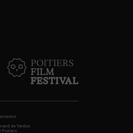
stration
evard de Verdun
0
Poitiers