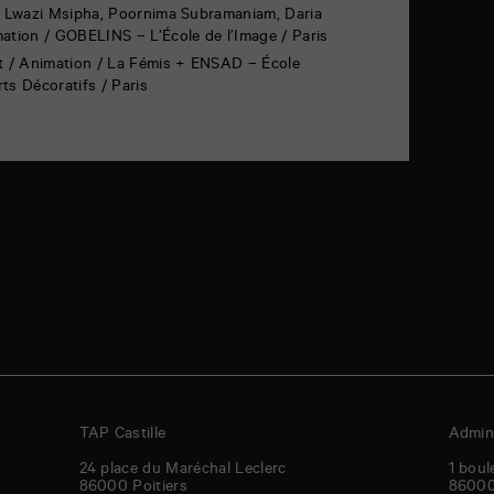
, Lwazi Msipha, Poornima Subramaniam, Daria
mation / GOBELINS – L’École de l’Image / Paris
ot / Animation / La Fémis + ENSAD – École
ts Décoratifs / Paris
TAP Castille
Admini
24 place du Maréchal Leclerc
1 boul
86000
Poitiers
8600