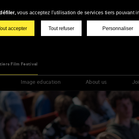
éfiler,
vous acceptez l'utilisation de services tiers pouvant i
out accepter
Tout refuser
Personnaliser
tiers Film Festival
Image education
About us
Joi