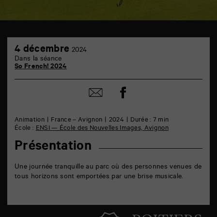
TAP
4
6
4 décembre
2024
décembre
rue
Dans la séance
de
So French! 2024
la
Marne
86000
Partager
Partager
Poitiers
sur
par
facebook
email
Animation
France – Avignon
2024
Durée : 7 min
École :
ENSI — École des Nouvelles Images, Avignon
Présentation
Une journée tranquille au parc où des personnes venues de
tous horizons sont emportées par une brise musicale.