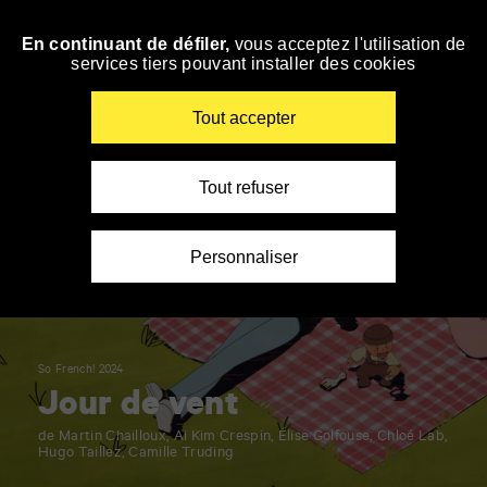
Panneau de gestion des cookies
En continuant de défiler,
vous acceptez l'utilisation de
Accéder
services tiers pouvant installer des cookies
à
la
navigation
Renseigner
Tout accepter
vos
mots
clés
Tout refuser
Personnaliser
So French! 2024
Jour de vent
de Martin Chailloux, Ai Kim Crespin, Élise Golfouse, Chloé Lab,
Hugo Taillez, Camille Truding