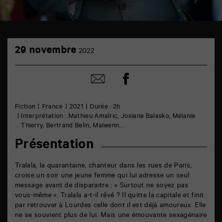
TAP
29
Castille
29 novembre
2022
novembre
6
rue
de
Partager
Partager
la
sur
par
Marne
facebook
email
86000
Poitiers
Fiction
France
2021
Durée : 2h
Interprétation : Mathieu Amalric, Josiane Balasko, Mélanie
Thierry, Bertrand Belin, Maïwenn…
Présentation
Tralala, la quarantaine, chanteur dans les rues de Paris,
croise un soir une jeune femme qui lui adresse un seul
message avant de disparaitre : « Surtout ne soyez pas
vous-même ». Tralala a-t-il rêvé ? Il quitte la capitale et finit
par retrouver à Lourdes celle dont il est déjà amoureux. Elle
ne se souvient plus de lui. Mais une émouvante sexagénaire