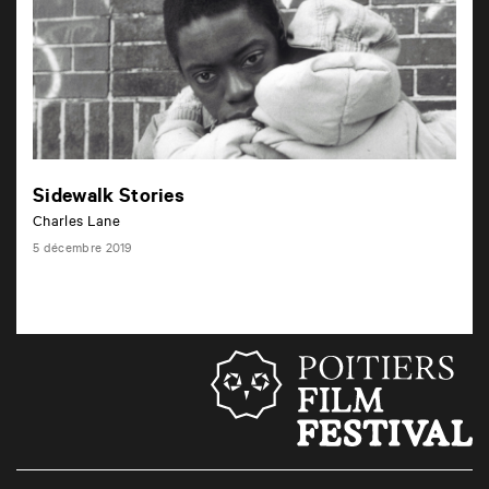
b
r
e
Sidewalk Stories
Charles Lane
5 décembre 2019