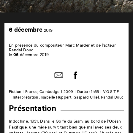
TAP
6
Castille
6 décembre
2019
décembre
6
rue
de
En présence du compositeur Marc Marder et de l’acteur
la
Randal Douc
Marne
le
06
décembre 2019
86000
Poitiers
Partager
Partager
sur
par
facebook
email
Fiction
France, Cambodge
2009
Durée : 1h55
V.O.S.T.F.
Interprétation : Isabelle Huppert, Gaspard Ulliel, Randal Douc
Présentation
Indochine, 1931. Dans le Golfe du Siam, au bord de l’Océan
Pacifique, une mère survit tant bien que mal avec ses deux