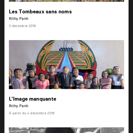
Les Tombeaux sans noms
Rithy Panh
3 décembre 2019
L’Image manquante
Rithy Panh
4
À partir du
4 décembre 2019
d
é
c
e
m