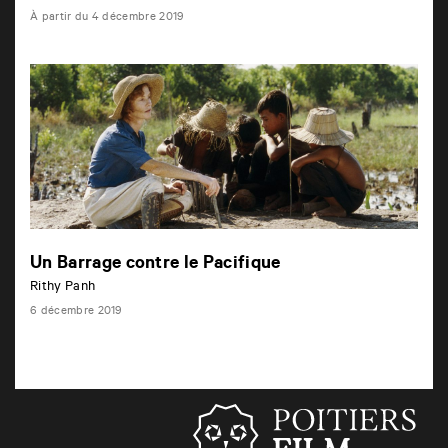
4
À partir du
4 décembre 2019
d
é
c
e
m
b
r
e
Un Barrage contre le Pacifique
Rithy Panh
6 décembre 2019