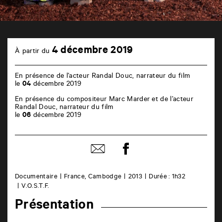
TAP
4
Castille
4 décembre 2019
À partir du
décembre
6
rue
de
En présence de l’acteur Randal Douc, narrateur du film
la
le
04
décembre 2019
Marne
86000
En présence du compositeur Marc Marder et de l’acteur
Poitiers
Randal Douc, narrateur du film
le
06
décembre 2019
Partager
Partager
sur
par
facebook
email
Documentaire
France, Cambodge
2013
Durée : 1h32
V.O.S.T.F.
Présentation