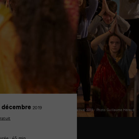
3
 décembre
2019
chauffement collectif Bollywood - Poitiers Film Festival 2019 - Photo Guillaume Héraud
décembre
ratuit