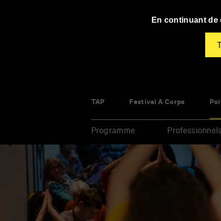
Panneau de gestion des cookies
En continuant de d
T
TAP
Festival À Corps
Poi
Programme
Professionnel
Renseigner
vos
mots
clés