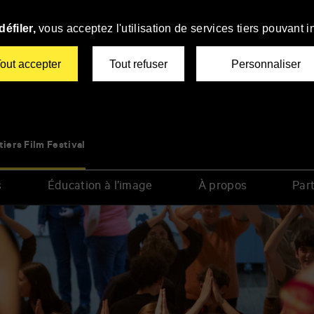
éfiler,
vous acceptez l'utilisation de services tiers pouvant i
out accepter
Tout refuser
Personnaliser
tiers Film Festival
s
Éducation à l’image
À propos
Part