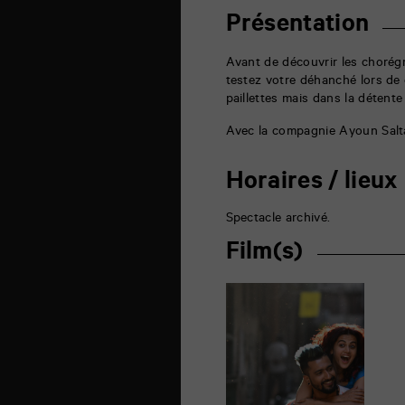
rue
de
Présentation
la
Marne
86000
Avant de découvrir les chorég
Poitiers
testez votre déhanché lors de c
paillettes mais dans la détent
Avec la compagnie Ayoun Salt
Horaires / lieux
Spectacle archivé.
Film(s)