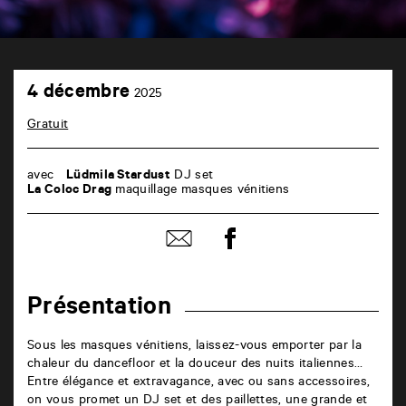
TAP
4
6
4 décembre
2025
décembre
rue
de
Gratuit
la
Marne
86000
avec
Lüdmila Stardust
DJ set
Poitiers
La Coloc Drag
maquillage masques vénitiens
Partager
Partager
sur
par
facebook
email
Présentation
Sous les masques vénitiens, laissez-vous emporter par la
chaleur du dancefloor et la douceur des nuits italiennes…
Entre élégance et extravagance, avec ou sans accessoires,
on vous promet un DJ set et des paillettes, une grande et