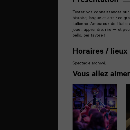
Présentation
la
Marne
86000
Testez vos connaissances sur l
Poitiers
histoire, langue et arts : ce g
italienne. Amoureux de l’Italie
jouer, apprendre, rire — et peu
bello, per favore !
Horaires / lieux
Spectacle archivé.
Vous allez aime