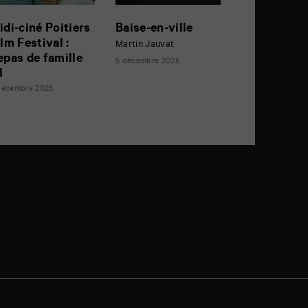
idi-ciné Poitiers
Baise-en-ville
ilm Festival :
Martin Jauvat
epas de famille
5 décembre 2025
1
décembre 2025