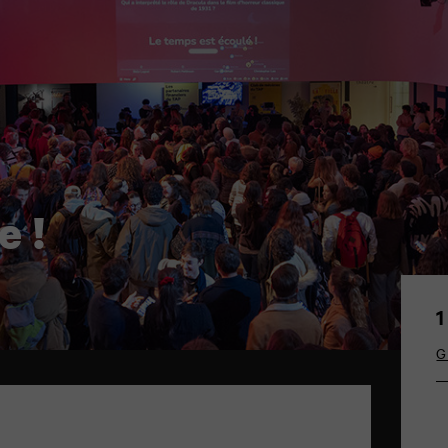
e !
1
G