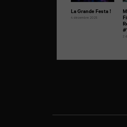
La Grande Festa !
M
F
4 décembre 2025
R
#
2 