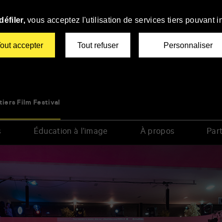
éfiler,
vous acceptez l'utilisation de services tiers pouvant i
out accepter
Tout refuser
Personnaliser
tiers Film Festival
s
Éducation à l’image
À propos
Part