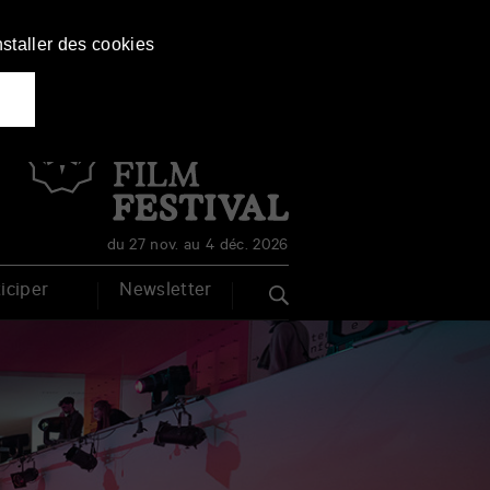
nstaller des cookies
Français
English
du 27 nov. au 4 déc. 2026
iciper
Newsletter