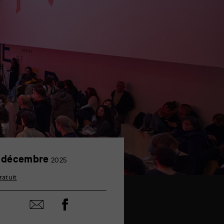
1
 décembre
2025
décembre
ratuit
Partager
Partager
sur
par
facebook
email