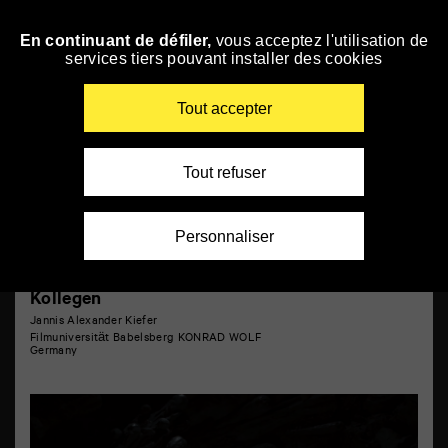
Panneau de gestion des cookies
Courts métrages 8
En continuant de défiler,
vous acceptez l'utilisation de
Skip
services tiers pouvant installer des cookies
to
navigation
Enter
Tout accepter
your
key-
words
Tout refuser
Personnaliser
Kollegen
Jannis Alexander Kiefer
Filmuniversität Babelsberg KONRAD WOLF
Germany