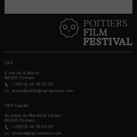
o
s
t
s
n
a
v
i
TAP
g
6 rue de la Marne
86000
Poitiers
a
+33(0)5 49 39 29 29
t
accueilpublic@tap-poitiers.com
i
TAP Castille
o
24 place du Maréchal Leclerc
n
86000
Poitiers
+33(0)5 49 39 50 91
cinema@tap-poitiers.com