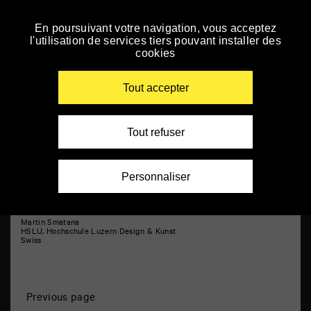
Panneau de gestion des cookies
Short films 8
En poursuivant votre navigation, vous acceptez
Skip
l'utilisation de services tiers pouvant installer des
to
cookies
navigation
Enter
your
Tout accepter
key-
words
Tout refuser
Personnaliser
All Cats Are Grey in the Dark
Martin Smatana
HSLU, Hochschule Luzern Design & Kunst
Swiss
P
Previous page