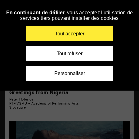
Panneau de gestion des cookies
Courts métrages 4
En continuant de défiler,
vous acceptez l'utilisation de
Skip
services tiers pouvant installer des cookies
to
navigation
Enter
Tout accepter
your
key-
words
Tout refuser
Personnaliser
Greetings from Nigeria
Peter Hoferica
FTF VSMU – Academy of Performing Arts
Slovaquie