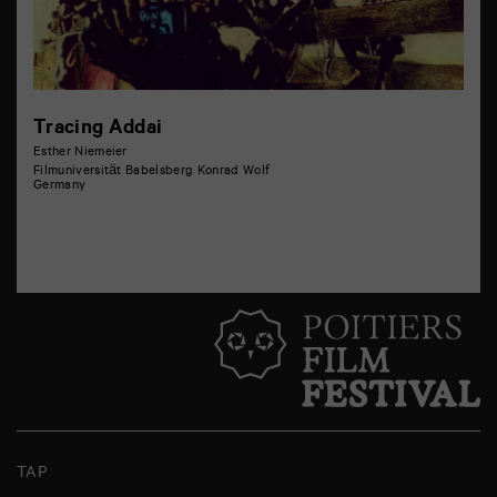
Tracing Addai
Esther Niemeier
Filmuniversität Babelsberg Konrad Wolf
Germany
TAP