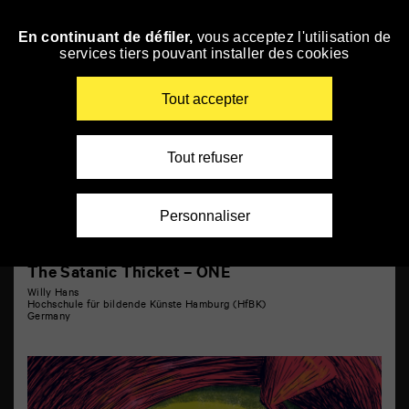
Panneau de gestion des cookies
Courts métrages 9
En continuant de défiler,
vous acceptez l'utilisation de
Skip
services tiers pouvant installer des cookies
to
navigation
Enter
Tout accepter
your
key-
words
Tout refuser
Personnaliser
The Satanic Thicket – ONE
Willy Hans
Hochschule für bildende Künste Hamburg (HfBK)
Germany