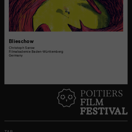
Blieschow
Christoph Sarow
Filmakademie Baden-Württemberg
Germany