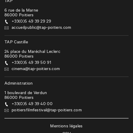
i
TAP
g
6 rue de la Marne
86000
Poitiers
a
+33(0)5 49 39 29 29
t
accueilpublic@tap-poitiers.com
i
TAP Castille
o
24 place du Maréchal Leclerc
n
86000
Poitiers
+33(0)5 49 39 50 91
cinema@tap-poitiers.com
Administration
1 boulevard de Verdun
86000
Poitiers
+33(0)5 49 39 40 00
poitiersfilmfestival@tap-poitiers.com
Mentions légales